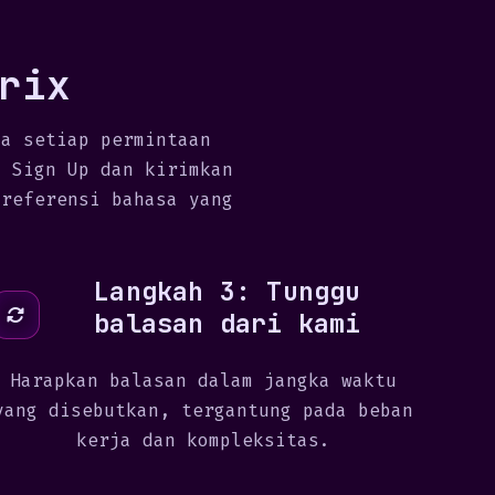
rix
ga setiap permintaan
n Sign Up dan kirimkan
preferensi bahasa yang
Langkah 3: Tunggu
balasan dari kami
Harapkan balasan dalam jangka waktu
yang disebutkan, tergantung pada beban
kerja dan kompleksitas.