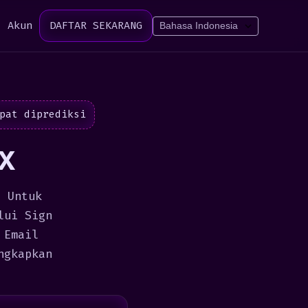
Akun
DAFTAR SEKARANG
pat diprediksi
x
. Untuk
lui Sign
 Email
ngkapkan