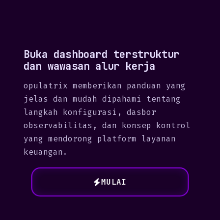
Buka dashboard terstruktur
dan wawasan alur kerja
opulatrix memberikan panduan yang
jelas dan mudah dipahami tentang
langkah konfigurasi, dasbor
observabilitas, dan konsep kontrol
yang mendorong platform layanan
keuangan.
MULAI