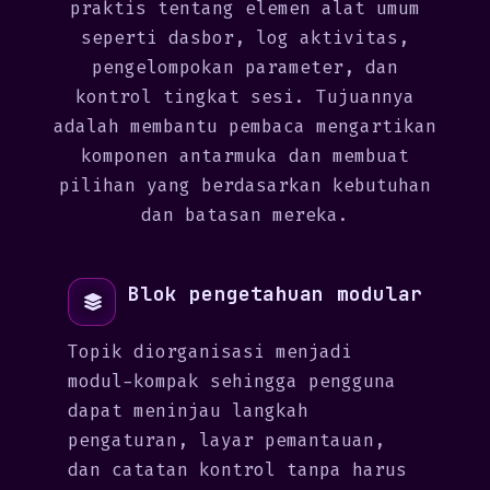
praktis tentang elemen alat umum
seperti dasbor, log aktivitas,
pengelompokan parameter, dan
kontrol tingkat sesi. Tujuannya
adalah membantu pembaca mengartikan
komponen antarmuka dan membuat
pilihan yang berdasarkan kebutuhan
dan batasan mereka.
Blok pengetahuan modular
Topik diorganisasi menjadi
modul-kompak sehingga pengguna
dapat meninjau langkah
pengaturan, layar pemantauan,
dan catatan kontrol tanpa harus