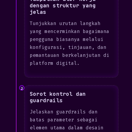
dengan struktur yang
jelas
Tunjukkan urutan langkah
yang mencerminkan bagaimana
pengguna biasanya melalui
konfigurasi, tinjauan, dan
pemantauan berkelanjutan di
platform digital.
2
Sorot kontrol dan
guardrails
Jelaskan guardrails dan
batas parameter sebagai
elemen utama dalam desain