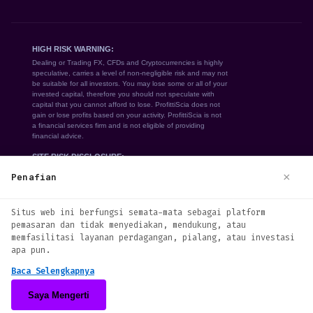
×
Penafian
We use cookies to enhance your browsing
experience. By continuing to use our
Situs web ini berfungsi semata-mata sebagai platform
pemasaran dan tidak menyediakan, mendukung, atau
website, you agree to our use of
memfasilitasi layanan perdagangan, pialang, atau investasi
cookies. See our
Cookie Policy
for more
apa pun.
information.
Baca Selengkapnya
Accept
Saya Mengerti