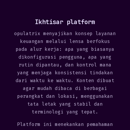
Ikhtisar platform
opulatrix menyajikan konsep layanan
keuangan melalui lensa berfokus
pada alur kerja: apa yang biasanya
dikonfigurasi pengguna, apa yang
rutin dipantau, dan kontrol mana
yang menjaga konsistensi tindakan
dari waktu ke waktu. Konten dibuat
agar mudah dibaca di berbagai
perangkat dan lokasi, menggunakan
tata letak yang stabil dan
terminologi yang tepat.
Platform ini menekankan pemahaman