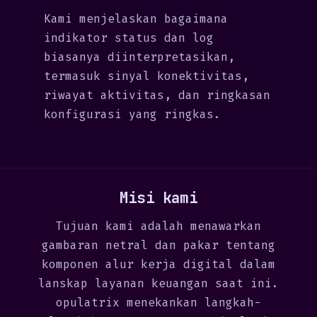
Kami menjelaskan bagaimana
indikator status dan log
biasanya diinterpretasikan,
termasuk sinyal konektivitas,
riwayat aktivitas, dan ringkasan
konfigurasi yang ringkas.
Misi kami
Tujuan kami adalah menawarkan
gambaran netral dan pakar tentang
komponen alur kerja digital dalam
lanskap layanan keuangan saat ini.
opulatrix menekankan langkah-