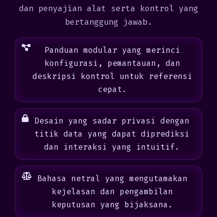
dan penyajian alat serta kontrol yang
bertanggung jawab.
Panduan modular yang merinci
konfigurasi, pemantauan, dan
deskripsi kontrol untuk referensi
cepat.
Desain yang sadar privasi dengan
titik data yang dapat diprediksi
dan interaksi yang intuitif.
Bahasa netral yang mengutamakan
kejelasan dan pengambilan
keputusan yang bijaksana.