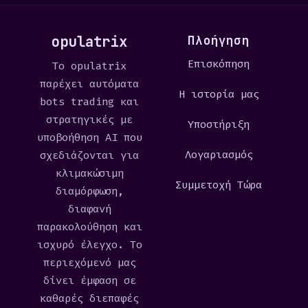
opulatrix
Πλοήγηση
Επισκόπηση
Το opulatrix
παρέχει αυτόματα
Η ιστορία μας
bots trading και
στρατηγικές με
Υποστήριξη
υποβοήθηση AI που
Λογαριασμός
σχεδιάζονται για
κλιμακώσιμη
Συμμετοχή Τώρα
διαμόρφωση,
διαφανή
παρακολούθηση και
ισχυρό έλεγχο. Το
περιεχόμενό μας
δίνει έμφαση σε
καθαρές διεπαφές