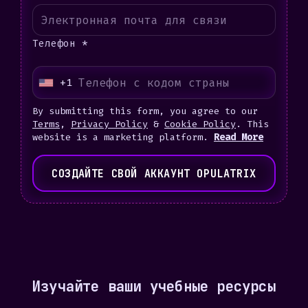
Телефон *
+1
U
n
By submitting this form, you agree to our
i
Terms
,
Privacy Policy
&
Cookie Policy
. This
website is a marketing platform.
Read More
t
e
СОЗДАЙТЕ СВОЙ АККАУНТ OPULATRIX
d
S
t
a
t
e
Изучайте ваши учебные ресурсы
s
+