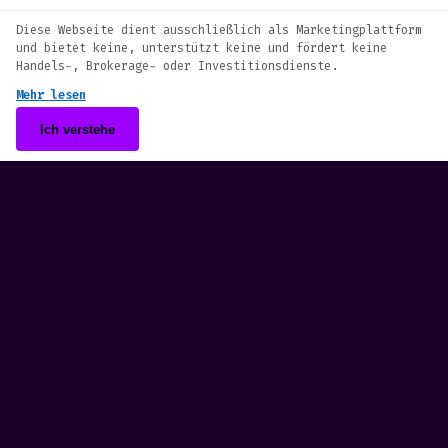
We use cookies to enhance your browsing
Diese Webseite dient ausschließlich als Marketingplattform
experience. By continuing to use our
und bietet keine, unterstützt keine und fördert keine
website, you agree to our use of cookies.
Handels-, Brokerage- oder Investitionsdienste.
See our
Cookie Policy
for more information.
Mehr lesen
Accept
Ich verstehe