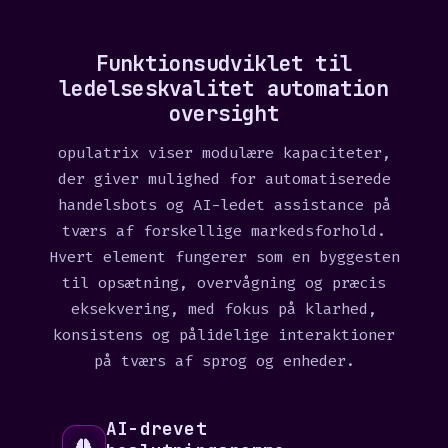
a
t
e
Funktionsudviklet til
s
ledelseskvalitet automation
+
oversight
1
opulatrix viser modulære kapaciteter,
der giver mulighed for automatiserede
handelsbots og AI-ledet assistance på
tværs af forskellige markedsforhold.
Hvert element fungerer som en byggesten
til opsætning, overvågning og præcis
eksekvering, med fokus på klarhed,
konsistens og pålidelige interaktioner
på tværs af sprog og enheder.
AI-drevet