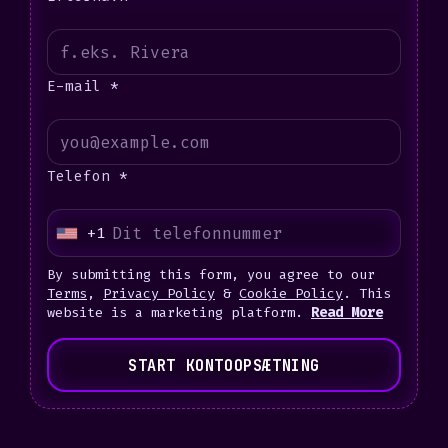
E-mail *
Telefon *
+1
U
n
By submitting this form, you agree to our
i
Terms
,
Privacy Policy
&
Cookie Policy
. This
website is a marketing platform.
Read More
t
e
START KONTOOPSÆTNING
d
S
t