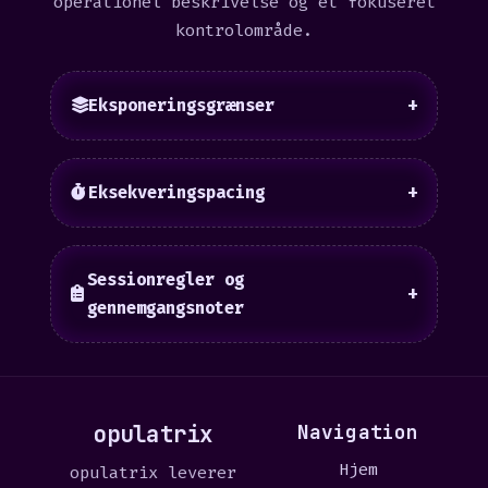
operationel beskrivelse og et fokuseret
kontrolområde.
Eksponeringsgrænser
+
Eksekveringspacing
+
Sessionregler og
+
gennemgangsnoter
opulatrix
Navigation
Hjem
opulatrix leverer